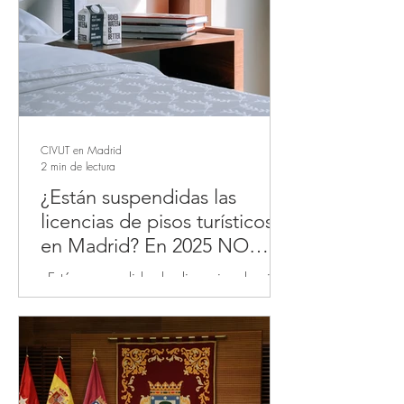
CIVUT en Madrid
2 min de lectura
¿Están suspendidas las
licencias de pisos turísticos
en Madrid? En 2025 NO
TODAS están suspendidas
¿Están suspendidas las licencias de pisos
turísticos en Madrid ? En el año 2025,
no están suspendidas todas las licencias
turísticas de...