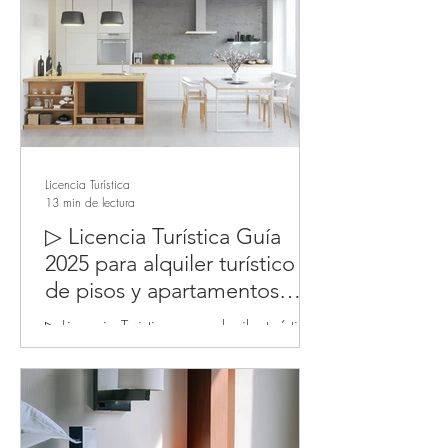
Licencia Turística
13 min de lectura
▷ Licencia Turística Guía
2025 para alquiler turístico
de pisos y apartamentos
turísticos en Madrid y
▷ Licencia Turistica para alquiler turístico
Alquiler de Corta Duración
de viviendas, pisos y apartamentos
turísticos en Madrid Guía Completa
2025 ✓ INTRODUCCIÓN:...