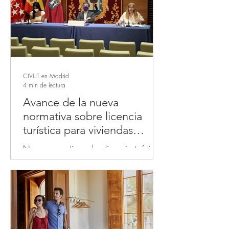
CIVUT en Madrid
4 min de lectura
Avance de la nueva
normativa sobre licencia
turística para viviendas
turísticas en Madrid 2021
Nueva normativa sobre licencia turística
para viviendas turísticas en Madrid
2021: A partir de la aprobación de la
nueva norma, los pisos de