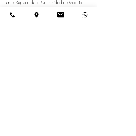
en el Registro de la Comunidad de Madrid.
Licencia concedida con anterioridad a 2023. 
Completamente reformado con calidades 
premium. Optimizado para el segmento 
traveler/corporate. 
Contáctanos
Email
Enviar
Escribe un mensaje
Anterior
Siguiente