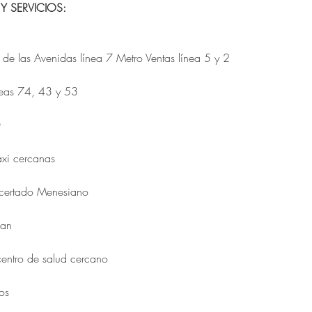
Y SERVICIOS:
de las Avenidas línea 7 Metro Ventas línea 5 y 2
neas 74, 43 y 53
0
axi cercanas
certado Menesiano
gan
centro de salud cercano
os