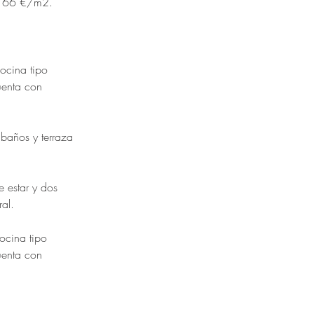
.166 €/m2.
ocina tipo 
uenta con 
 baños y terraza 
e estar y dos 
al.
ocina tipo 
uenta con 