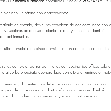
con 
519 metros cuadrados
 construidos. Precio: 
3.200.000 €
 - 6
res plantas y un sótano con aparcamiento:
vestíbulo de entrada, dos suites completas de dos dormitorios con c
os y escaleras de acceso a plantas sótano y superiores. También c
edor del inmueble.
res suites completas de cinco dormitorios con cocina tipo office, tres
s suites completas de tres dormitorios con cocina tipo office, sala d
ta ático bajo cubierta abuhardillada con altura e iluminación natur
o: gimnasio, dos suites completas de un dormitorio cada una con c
os y escaleras de acceso a plantas sótano y superiores. También c
para dos coches, baño, vestuario y salida a patio exterior.