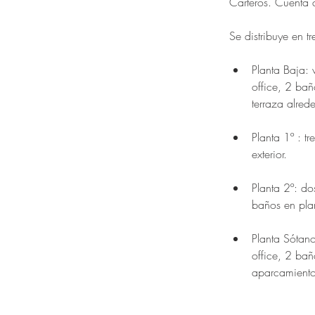
Carteros. Cuenta 
Se distribuye en t
Planta Baja: 
office, 2 bañ
terraza alred
Planta 1º : t
exterior.
Planta 2º: do
baños en plan
Planta Sótan
office, 2 bañ
aparcamiento 