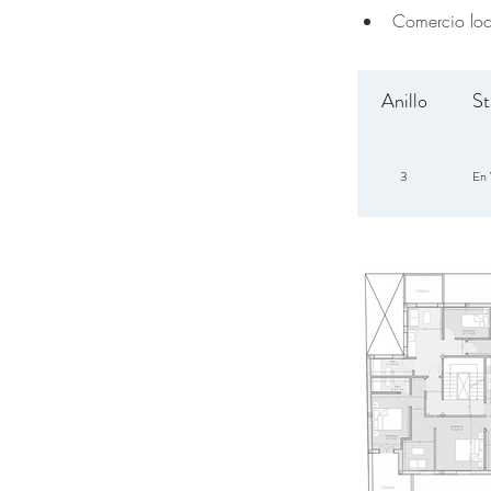
Comercio loca
Anillo
St
3
En 